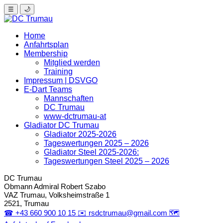
☰
🌙
Home
Anfahrtsplan
Membership
Mitglied werden
Training
Impressum | DSVGO
E-Dart Teams
Mannschaften
DC Trumau
www-dctrumau-at
Gladiator DC Trumau
Gladiator 2025-2026
Tageswertungen 2025 – 2026
Gladiator Steel 2025-2026:
Tageswertungen Steel 2025 – 2026
DC Trumau
Obmann Admiral
Robert Szabo
VAZ Trumau, Volksheimstraße 1
2521, Trumau
☎
+43 660 900 10 15
✉️
rsdctrumau@gmail.com
🗺️