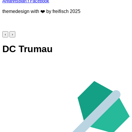
Anfahrtsplan
f
Facebook
themedesign with ❤️ by freifisch 2025
‹
›
DC Trumau