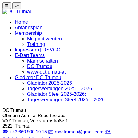
☰
🌙
Home
Anfahrtsplan
Membership
Mitglied werden
Training
Impressum | DSVGO
E-Dart Teams
Mannschaften
DC Trumau
www-dctrumau-at
Gladiator DC Trumau
Gladiator 2025-2026
Tageswertungen 2025 – 2026
Gladiator Steel 2025-2026:
Tageswertungen Steel 2025 – 2026
DC Trumau
Obmann Admiral
Robert Szabo
VAZ Trumau, Volksheimstraße 1
2521, Trumau
☎
+43 660 900 10 15
✉️
rsdctrumau@gmail.com
🗺️