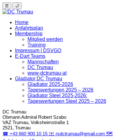
☰
🌙
Home
Anfahrtsplan
Membership
Mitglied werden
Training
Impressum | DSVGO
E-Dart Teams
Mannschaften
DC Trumau
www-dctrumau-at
Gladiator DC Trumau
Gladiator 2025-2026
Tageswertungen 2025 – 2026
Gladiator Steel 2025-2026:
Tageswertungen Steel 2025 – 2026
DC Trumau
Obmann Admiral
Robert Szabo
VAZ Trumau, Volksheimstraße 1
2521, Trumau
☎
+43 660 900 10 15
✉️
rsdctrumau@gmail.com
🗺️