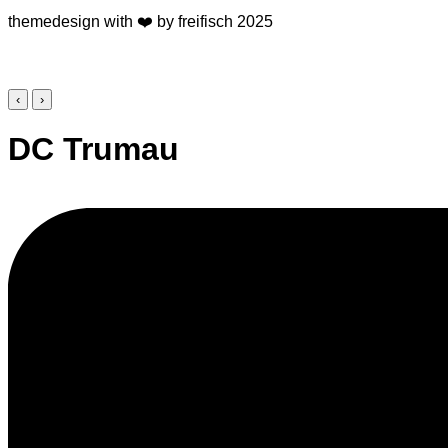
themedesign with ❤️ by freifisch 2025
‹
›
DC Trumau