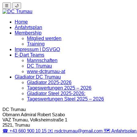
☰
🌙
Home
Anfahrtsplan
Membership
Mitglied werden
Training
Impressum | DSVGO
E-Dart Teams
Mannschaften
DC Trumau
www-dctrumau-at
Gladiator DC Trumau
Gladiator 2025-2026
Tageswertungen 2025 – 2026
Gladiator Steel 2025-2026:
Tageswertungen Steel 2025 – 2026
DC Trumau
Obmann Admiral
Robert Szabo
VAZ Trumau, Volksheimstraße 1
2521, Trumau
☎
+43 660 900 10 15
✉️
rsdctrumau@gmail.com
🗺️
Anfahrtspla