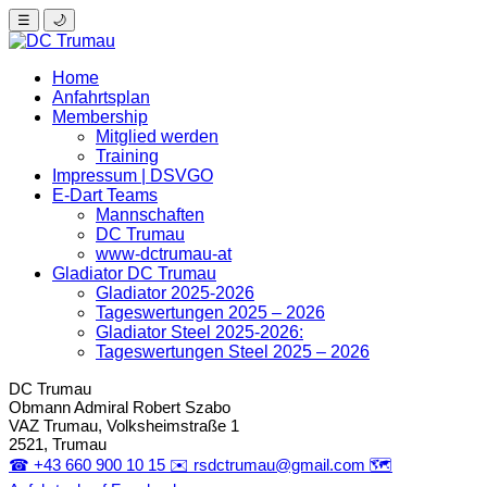
☰
🌙
Home
Anfahrtsplan
Membership
Mitglied werden
Training
Impressum | DSVGO
E-Dart Teams
Mannschaften
DC Trumau
www-dctrumau-at
Gladiator DC Trumau
Gladiator 2025-2026
Tageswertungen 2025 – 2026
Gladiator Steel 2025-2026:
Tageswertungen Steel 2025 – 2026
DC Trumau
Obmann Admiral
Robert Szabo
VAZ Trumau, Volksheimstraße 1
2521, Trumau
☎
+43 660 900 10 15
✉️
rsdctrumau@gmail.com
🗺️