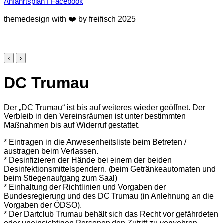
Anfahrtsplan
f
Facebook
themedesign with ❤️ by freifisch 2025
‹
›
DC Trumau
Der „DC Trumau“ ist bis auf weiteres wieder geöffnet. Der
Verbleib in den Vereinsräumen ist unter bestimmten
Maßnahmen bis auf Widerruf gestattet.
* Eintragen in die Anwesenheitsliste beim Betreten /
austragen beim Verlassen.
* Desinfizieren der Hände bei einem der beiden
Desinfektionsmittelspendern. (beim Getränkeautomaten und
beim Stiegenaufgang zum Saal)
* Einhaltung der Richtlinien und Vorgaben der
Bundesregierung und des DC Trumau (in Anlehnung an die
Vorgaben der ÖDSO).
* Der Dartclub Trumau behält sich das Recht vor gefährdeten
oder uneinsichtigen Personen den Zutritt zu verwehren.